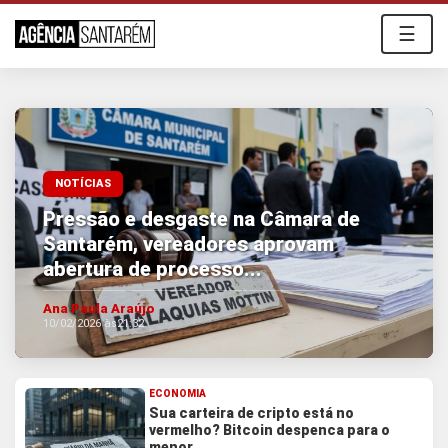
☰
O Emprego dos Sonhos - Vagas Home Offi
NOTÍCIAS
Pressão e desgaste na Câmara de
Santarém, vereadores aprovam
abertura de processo...
Ana Paula Araújo
10/02/2026 às
21:32
ECONOMIA
Sua carteira de cripto está no
vermelho? Bitcoin despenca para o
menor...