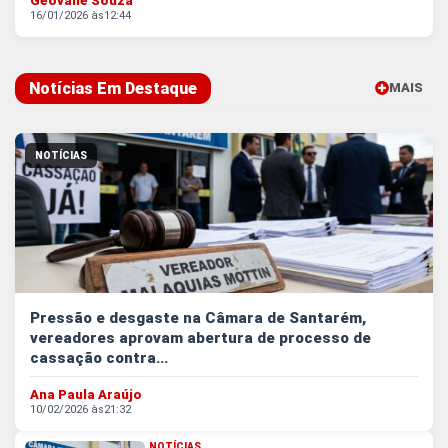
Geovane Souza
16/01/2026 às
12:44
Notícias Em Destaque
MAIS
EM NOTÍCI
NOTÍCIAS
Pressão e desgaste na Câmara de Santarém,
vereadores aprovam abertura de processo de
cassação contra...
Ana Paula Araújo
10/02/2026 às
21:32
NOTÍCIAS