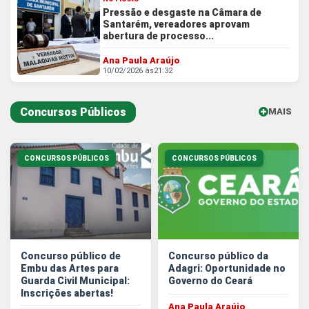
Pressão e desgaste na Câmara de
Santarém, vereadores aprovam
abertura de processo...
Ana Paula Araújo
10/02/2026 às
21:32
Concursos Públicos
MAIS
EM CONCU
CONCURSOS PÚBLICOS
CONCURSOS PÚBLICOS
Concurso público de
Concurso público da
Embu das Artes para
Adagri: Oportunidade no
Guarda Civil Municipal:
Governo do Ceará
Inscrições abertas!
Ana Paula Araújo