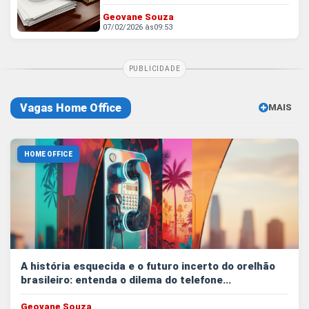
Geovane Souza
07/02/2026 às
09:53
PUBLICIDADE
Vagas Home Office
MAIS
EM VAGAS 
HOME OFFICE
A história esquecida e o futuro incerto do orelhão
brasileiro: entenda o dilema do telefone...
Geovane Souza