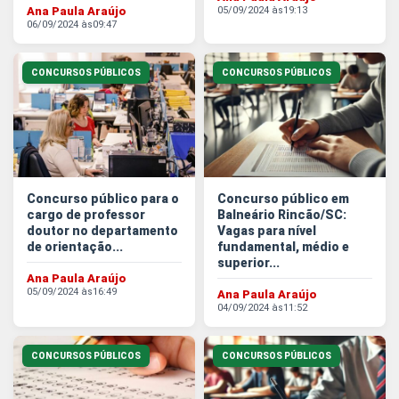
Ana Paula Araújo
05/09/2024 às
19:13
06/09/2024 às
09:47
CONCURSOS PÚBLICOS
CONCURSOS PÚBLICOS
Concurso público para o
Concurso público em
cargo de professor
Balneário Rincão/SC:
doutor no departamento
Vagas para nível
de orientação...
fundamental, médio e
superior...
Ana Paula Araújo
05/09/2024 às
16:49
Ana Paula Araújo
04/09/2024 às
11:52
CONCURSOS PÚBLICOS
CONCURSOS PÚBLICOS