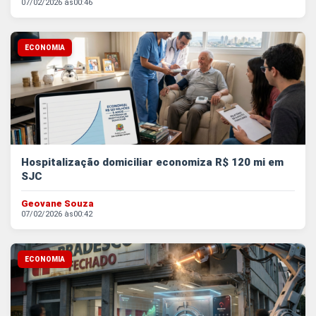
07/02/2026 às
00:46
ECONOMIA
Hospitalização domiciliar economiza R$ 120 mi em
SJC
Geovane Souza
07/02/2026 às
00:42
ECONOMIA