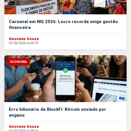
Carnaval em MG 2026: Lucro recorde exige gestão
financeira
Geovane Souza
07/02/2026 às
09:37
ECONOMIA
Erro bilionário da BlockFi: Bitcoin enviado por
engano
Geovane Souza
07/02/2026 às
09:21