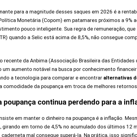
nante para a magnitude desses saques em 2026 é a rentabi
Política Monetária (Copom) em patamares próximos a 9% a
stimento pouco inteligente. Sua regra de remuneração, que
(TR) quando a Selic está acima de 8,5%, não consegue com
o recente da Anbima (Associação Brasileira das Entidades
do um aumento notável na busca por conhecimento financeiro
ando a tecnologia para comparar e encontrar
alternativas 
a comodidade da poupança em troca de melhores retornos
a poupança continua perdendo para a inf
insiste em manter o dinheiro na poupança é a inflação. Mes
a, girando em torno de 4,5% no acumulado dos últimos 12
 caderneta mal consegue superá-la. Na prática, isso signifi