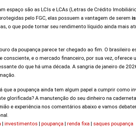
 espaço são as LCIs e LCAs (Letras de Crédito Imobiliári
rotegidas pelo FGC, elas possuem a vantagem de serem
i
cas, o que pode tornar seu rendimento líquido ainda mais 
 ouro da poupança parece ter chegado ao fim. O brasileiro 
 e consciente, e o mercado financeiro, por sua vez, oferece
essante do que há uma década. A sangria de janeiro de 2026
rmação.
rá que a poupança ainda tem algum papel a cumprir como in
te glorificada? A manutenção do seu dinheiro na cadernet
inião e experiência nos comentários abaixo e vamos debate
nal.
a
|
investimentos
|
poupança
|
renda fixa
|
saques poupança