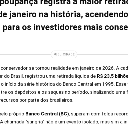
poupança registra a maior retira
e janeiro na história, acendend
ta para os investidores mais cons
PUBLICIDADE
 conservador se tornou realidade em janeiro de 2026. A ca
 do Brasil, registrou uma retirada líquida de
R$ 23,5 bilhõ
o início da série histórica do Banco Central em 1995. Esse
ntre os depósitos e os saques no período, sinalizando uma 
ecursos por parte dos brasileiros.
pelo próprio
Banco Central (BC)
, superam com folga record
A chamada “sangria” não é um evento isolado, mas sim a i