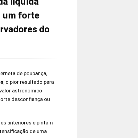
da líquida
o um forte
ervadores do
derneta de poupança,
es
, o pior resultado para
 valor astronômico
forte desconfiança ou
es anteriores e pintam
ntensificação de uma