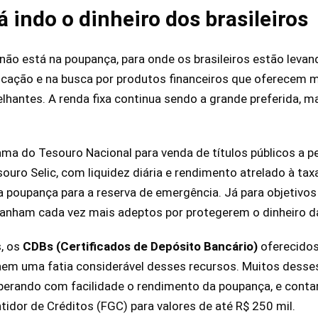
 indo o dinheiro dos brasileiros
e não está na poupança, para onde os brasileiros estão leva
ificação e na busca por produtos financeiros que oferecem
elhantes. A renda fixa continua sendo a grande preferida
ama do Tesouro Nacional para venda de títulos públicos a p
souro Selic, com liquidez diária e rendimento atrelado à tax
a poupança para a reserva de emergência. Já para objetivos 
nham cada vez mais adeptos por protegerem o dinheiro da
s, os
CDBs (Certificados de Depósito Bancário)
oferecidos
aem uma fatia considerável desses recursos. Muitos desse
perando com facilidade o rendimento da poupança, e con
idor de Créditos (FGC) para valores de até R$ 250 mil.