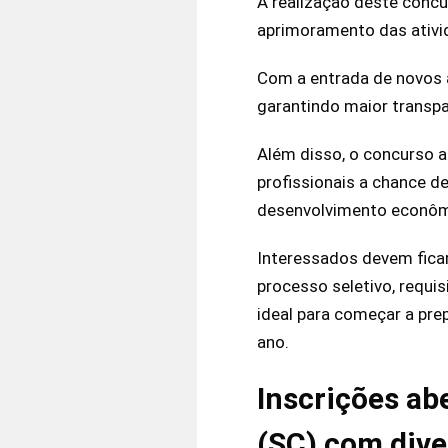
A realização deste concu
aprimoramento das ativid
Com a entrada de novos a
garantindo maior transpa
Além disso, o concurso a
profissionais a chance d
desenvolvimento econômi
Interessados devem fica
processo seletivo, requi
ideal para começar a pr
ano.
Inscrições ab
(SC) com div