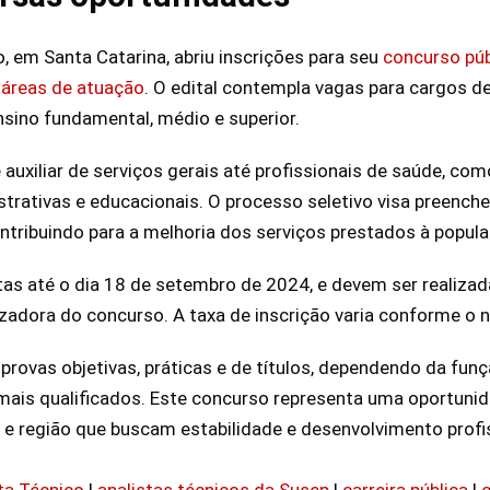
, em Santa Catarina, abriu inscrições para seu
concurso púb
 áreas de atuação
. O edital contempla vagas para cargos de
nsino fundamental, médio e superior.
auxiliar de serviços gerais até profissionais de saúde, co
trativas e educacionais. O processo seletivo visa preench
ontribuindo para a melhoria dos serviços prestados à popul
tas até o dia 18 de setembro de 2024, e devem ser realizad
izadora do concurso. A taxa de inscrição varia conforme o n
rovas objetivas, práticas e de títulos, dependendo da funçã
mais qualificados. Este concurso representa uma oportuni
e região que buscam estabilidade e desenvolvimento profis
ta Técnico
|
analistas técnicos da Susep
|
carreira pública
|