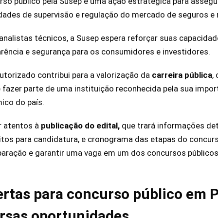
rso público pela Susep é uma ação estratégica para assegur
ades de supervisão e regulação do mercado de seguros e r
nalistas técnicos, a Susep espera reforçar suas capacidade
rência e segurança para os consumidores e investidores.
utorizado contribui para a valorização da
carreira pública
,
e fazer parte de uma instituição reconhecida pela sua impo
co do país.
r atentos à
publicação do edital,
que trará informações de
sitos para candidatura, e cronograma das etapas do concu
eparação e garantir uma vaga em um dos concursos público
ertas para concurso público em P
ersas oportunidades