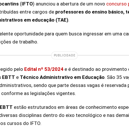
Tocantins
(
IFTO
) anunciou a abertura de um novo
concurso 
tribuídas entre cargos de
professores do ensino básico, t
nistrativos em educação (TAE)
.
elente oportunidade para quem busca ingressar em uma car
ições de trabalho.
PUBLICIDADE
regido pelo
Edital nº 53/2024
e é destinado ao provimento 
s EBTT
e
Técnico Administrativo em Educação
. São 35 v
dministrativos, sendo que parte dessas vagas é reservada 
 conforme as legislações vigentes.
 EBTT
estão estruturados em áreas de conhecimento especí
diversas disciplinas dentro do eixo tecnológico e nas demai
os cursos do IFTO.