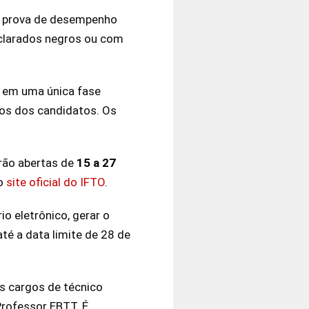
ma prova de desempenho
eclarados negros ou com
o em uma única fase
cos dos candidatos. Os
arão abertas de
15 a 27
do
site oficial do IFTO
.
o eletrônico, gerar o
té a data limite de 28 de
s cargos de técnico
Professor EBTT. É