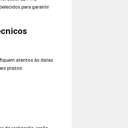
belecidos para garantir
écnicos
s fiquem atentos às datas
ais prazos:
s de realização, serão