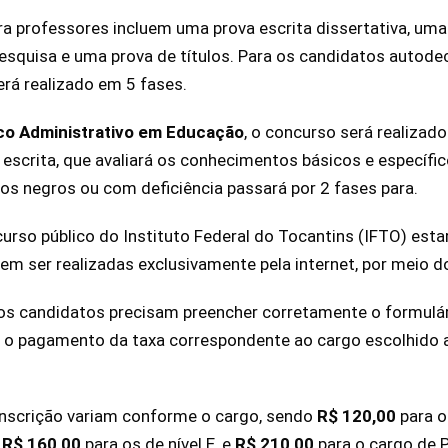
ra professores incluem uma prova escrita dissertativa, u
pesquisa e uma prova de títulos. Para os candidatos autod
erá realizado em 5 fases.
co Administrativo em Educação
, o concurso será realizad
scrita, que avaliará os conhecimentos básicos e específi
s negros ou com deficiência passará por 2 fases para.
curso público do Instituto Federal do Tocantins (IFTO) est
em ser realizadas exclusivamente pela internet, por meio 
, os candidatos precisam preencher corretamente o formulári
r o pagamento da taxa correspondente ao cargo escolhido a
inscrição variam conforme o cargo, sendo
R$ 120,00
para o
,
R$ 160,00
para os de nível E, e
R$ 210,00
para o cargo de 