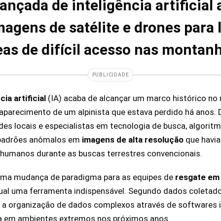
nçada de inteligência artificial 
agens de satélite e drones para 
eas de difícil acesso nas montan
PUBLICIDADE
cia artificial
(IA) acaba de alcançar um marco histórico n
saparecimento de um alpinista que estava perdido há anos.
es locais e especialistas em tecnologia de busca, algoritm
 padrões anômalos em
imagens de alta resolução
que havi
 humanos durante as buscas terrestres convencionais.
uma mudança de paradigma para as equipes de
resgate em
al uma ferramenta indispensável. Segundo dados coletado
, a organização de dados complexos através de softwares i
a em ambientes extremos nos próximos anos.