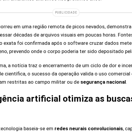
PUBLICIDADE
ocorreu em uma região remota de picos nevados, demonstra
ssar décadas de arquivos visuais em poucas horas. Fontes
o exata foi confirmada após o software cruzar dados mete
eno, prevendo onde o corpo poderia ter sido depositado p
ima, a notícia traz o encerramento de um ciclo de dor e inc
 científica, o sucesso da operação valida o uso comercial
am restritas ao campo militar ou de
segurança nacional
.
gência artificial otimiza as busc
tecnologia baseia-se em
redes neurais convolucionais
, ca