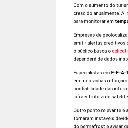
Com o aumento do turism
crescido anualmente. A i
para monitorar em
tempo
Empresas de geolocalizaç
emitir alertas preditivo
o público busca o
aplicat
dependerá de dados inst
Especialistas em
E-E-A-
em montanhas reforçam qu
confiabilidade das infor
infraestrutura de satéli
Outro ponto relevante é 
tornaram instáveis devido
do permafrost e avisar g