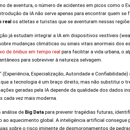
o de aventura, o número de acidentes em picos como o E
ntrodução da IA não serve apenas para encontrar quem se f
 real
os atletas e turistas que se aventuram nessas regiõe
ão já estudam integrar a IA em dispositivos vestíveis (w
s sobre mudanças climáticas ou sinais vitais anormais dos
ivo de ônibus em tempo real
para facilitar a vida urbana, o a
antâneos para sobreviver à natureza selvagem.
T
(Experiência, Especialização, Autoridade e Confiabilidade)
e a tecnologia é um braço direito, mas não substitui o tr
mações geradas pela IA depende da qualidade dos dados ins
tes cada vez mais moderna.
a análise de
Big Data
para prevenir tragédias futuras, identi
 ao aquecimento global. A inteligência artificial consegue 
uias sobre o risco iminente de desmoronamentos de pedras