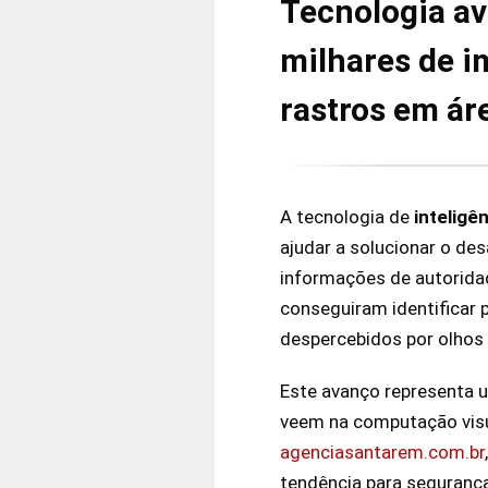
Tecnologia ava
milhares de im
rastros em ár
A tecnologia de
inteligên
ajudar a solucionar o de
informações de autoridad
conseguiram identificar
despercebidos por olhos
Este avanço representa 
veem na computação visu
agenciasantarem.com.br
tendência para seguranç