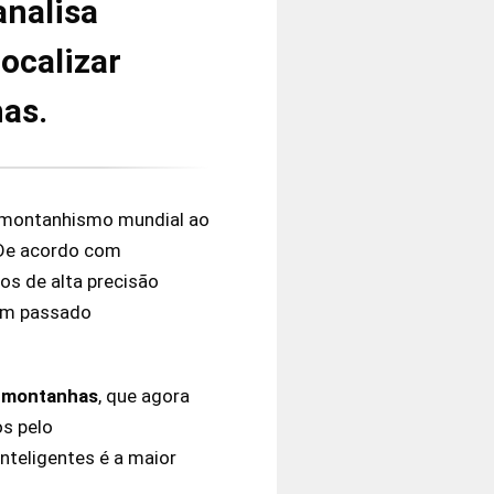
analisa
localizar
has.
o montanhismo mundial ao
 De acordo com
os de alta precisão
am passado
 montanhas
, que agora
s pelo
nteligentes é a maior