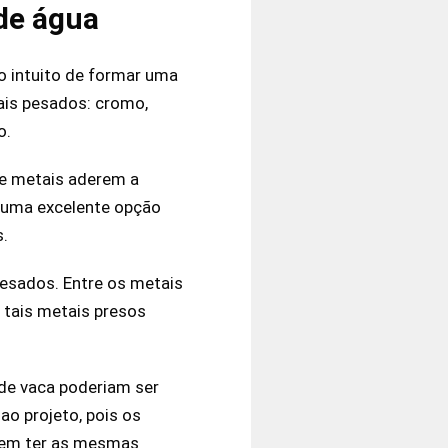
de água
o intuito de formar uma
ais pesados: cromo,
o.
de metais aderem a
na uma excelente opção
.
esados. Entre os metais
, tais metais presos
 de vaca poderiam ser
ao projeto, pois os
dem ter as mesmas