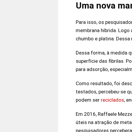
Uma nova man
Para isso, os pesquisado
membrana híbrida. Logo 
chumbo e platina. Dessa
Dessa forma, à medida q
superfície das fibrilas. P
para adsorção, especial
Como resultado, foi des
testados, percebeu-se que
podem ser
reciclados
, e
Em 2016, Raffaele Mezzen
úteis na atração de meta
pesquisadores percebera