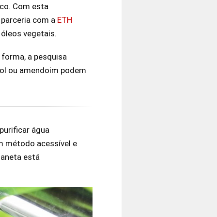
ico. Com esta
 parceria com a
ETH
 óleos vegetais.
 forma, a pesquisa
ssol ou amendoim podem
urificar água
 método acessível e
laneta está