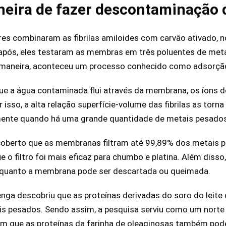
eira de fazer descontaminação 
res combinaram as fibrilas amiloides com carvão ativado, n
após, eles testaram as membras em três poluentes de met
 maneira, aconteceu um processo conhecido como adsorçã
ue a água contaminada flui através da membrana, os íons 
or isso, a alta relação superfície-volume das fibrilas as tor
mente quando há uma grande quantidade de metais pesados
coberto que as membranas filtram até 99,89% dos metais p
 o filtro foi mais eficaz para chumbo e platina. Além disso
nquanto a membrana pode ser descartada ou queimada.
ga descobriu que as proteínas derivadas do soro do leite
is pesados. Sendo assim, a pesquisa serviu como um norte 
m que as proteínas da farinha de oleaginosas também po