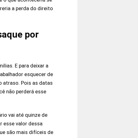
eria a perda do direito
saque por
ias. E para deixar a
rabalhador esquecer de
o atraso. Pois as datas
ocê não perderá esse
rio vai até quinze de
r esse valor dessa
ue são mais difíceis de