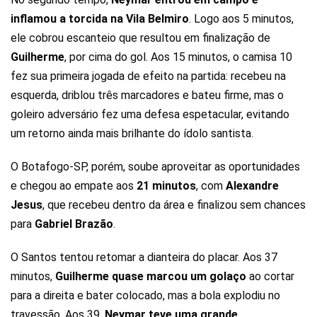
inflamou a torcida na Vila Belmiro
. Logo aos 5 minutos,
ele cobrou escanteio que resultou em finalização de
Guilherme
, por cima do gol. Aos 15 minutos, o camisa 10
fez sua primeira jogada de efeito na partida: recebeu na
esquerda, driblou três marcadores e bateu firme, mas o
goleiro adversário fez uma defesa espetacular, evitando
um retorno ainda mais brilhante do ídolo santista.
O Botafogo-SP, porém, soube aproveitar as oportunidades
e chegou ao empate aos
21 minutos
, com
Alexandre
Jesus
, que recebeu dentro da área e finalizou sem chances
para
Gabriel Brazão
.
O Santos tentou retomar a dianteira do placar. Aos 37
minutos,
Guilherme quase marcou um golaço
ao cortar
para a direita e bater colocado, mas a bola explodiu no
travessão. Aos 39,
Neymar teve uma grande