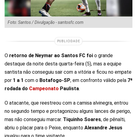
Foto: Santos / Divulgação - santosfc.com
PUBLICIDADE
O
retorno de Neymar ao Santos FC foi
o grande
destaque da noite desta quarta-feira (5), mas a equipe
santista não conseguiu sair com a vitória e ficou no empate
por
1 a 1
com o
Botafogo-SP
, em confronto válido pela
7ª
rodada do
Campeonato
Paulista
.
O atacante, que reestreou com a camisa alvinegra, entrou
no segundo tempo e protagonizou alguns lances de perigo,
mas não conseguiu marcar.
Tiquinho Soares
, de pênalti,
abriu o placar para o Peixe, enquanto
Alexandre Jesus
igualou para o time visitante.