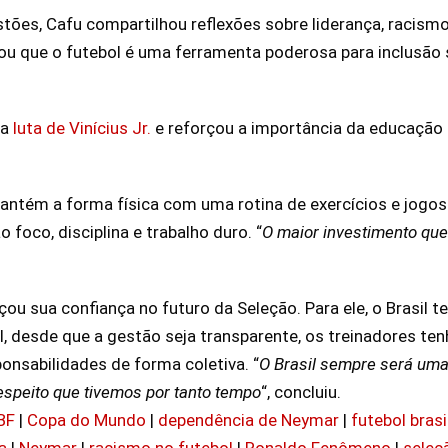
stões, Cafu compartilhou reflexões sobre liderança, racism
ou que o futebol é uma ferramenta poderosa para inclusão 
 a
luta de Vinícius Jr.
e reforçou a importância da educaçã
antém a forma física com uma rotina de exercícios e jogos c
 foco, disciplina e trabalho duro. “
O maior investimento que
orçou sua confiança no futuro da Seleção. Para ele, o Brasil 
, desde que a gestão seja transparente, os treinadores ten
nsabilidades de forma coletiva. “
O Brasil sempre será uma 
espeito que tivemos por tanto tempo
“, concluiu.
BF
|
Copa do Mundo
|
dependência de Neymar
|
futebol brasi
a
|
Neymar
|
racismo no futebol
|
Ronaldo Fenômeno
|
seleçã