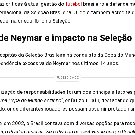
faz críticas à atual gestão do
futebol
brasileiro e defende 
ternacional da Seleção Brasileira. O ídolo também acredita 
pede maior equilíbrio na Seleção.
e Neymar e impacto na Seleção B
u, capitão da Seleção Brasileira na conquista da Copa do Mu
pendência excessiva de Neymar nos últimos 14 anos.
PUBLICIDADE
ização de responsabilidades foi um dos principais fatores p
ma Copa do Mundo sozinho
“, enfatizou Cafu, destacando q
ado, onde diferentes jogadores possam assumir protagonis
, em 2002, o Brasil contava com diversas opções para resol
, o Rivaldo resolvia. Se o Rivaldo não estivesse bem, o Rona