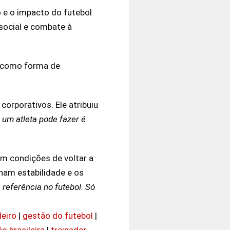
o e o impacto do futebol
social e combate à
o como forma de
orporativos. Ele atribuiu
 um atleta pode fazer é
tem condições de voltar a
ham estabilidade e os
referência no futebol. Só
leiro
|
gestão do futebol
|
o brasileira
|
treinador