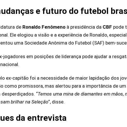
udanças e futuro do futebol bras
idatura de
Ronaldo Fenômeno
à presidência da
CBF
pode t
onal. Ele elogiou a visão e a experiência de Ronaldo, espec
mentou uma Sociedade Anônima do Futebol (SAF) bem-suce
ex-jogadores em posições de liderança pode ajudar a resga
rnacional.
lo ex-capitão foi a necessidade de maior lapidação dos jove
ção como promissora, mas alertou para a importância de um
m desperdiçados. “
Temos uma mina de diamantes em mãos, ma
sam brilhar na Seleção
“, disse.
ues da entrevista