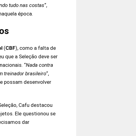
ndo tudo nas costas
“,
 naquela época.
ros
l
(
CBF
), como a falta de
eu que a Seleção deve ser
nacionais. “
Nada contra
 treinador brasileiro
“,
que possam desenvolver
 Seleção, Cafu destacou
etos. Ele questionou se
recisamos dar