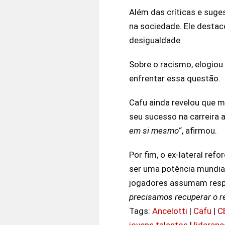
Além das críticas e suge
na sociedade. Ele destac
desigualdade.
Sobre o racismo, elogiou
enfrentar essa questão.
Cafu ainda revelou que m
seu sucesso na carreira ao
em si mesmo
“, afirmou.
Por fim, o ex-lateral ref
ser uma potência mundial
jogadores assumam respo
precisamos recuperar o r
Tags:
Ancelotti
|
Cafu
|
C
jovens talentos
|
lideranç