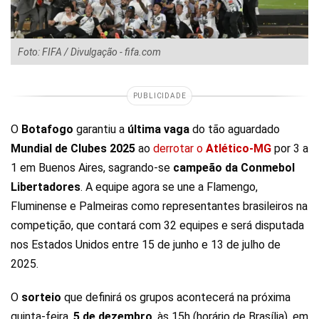
Foto: FIFA / Divulgação - fifa.com
PUBLICIDADE
O
Botafogo
garantiu a
última
vaga
do tão aguardado
Mundial de Clubes 2025
ao
derrotar o
Atlético-MG
por 3 a
1 em Buenos Aires, sagrando-se
campeão da Conmebol
Libertadores
. A equipe agora se une a Flamengo,
Fluminense e Palmeiras como representantes brasileiros na
competição, que contará com 32 equipes e será disputada
nos Estados Unidos entre 15 de junho e 13 de julho de
2025.
O
sorteio
que definirá os grupos acontecerá na próxima
quinta-feira,
5 de dezembro
, às 15h (horário de Brasília), em