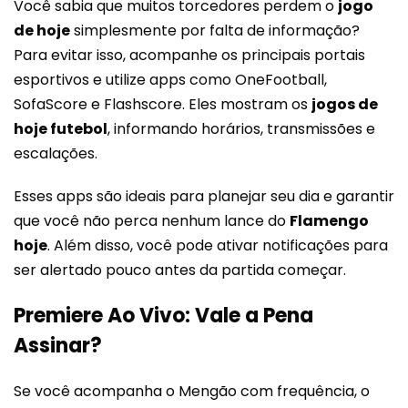
Você sabia que muitos torcedores perdem o
jogo
de hoje
simplesmente por falta de informação?
Para evitar isso, acompanhe os principais portais
esportivos e utilize apps como OneFootball,
SofaScore e Flashscore. Eles mostram os
jogos de
hoje futebol
, informando horários, transmissões e
escalações.
Esses apps são ideais para planejar seu dia e garantir
que você não perca nenhum lance do
Flamengo
hoje
. Além disso, você pode ativar notificações para
ser alertado pouco antes da partida começar.
Premiere Ao Vivo: Vale a Pena
Assinar?
Se você acompanha o Mengão com frequência, o