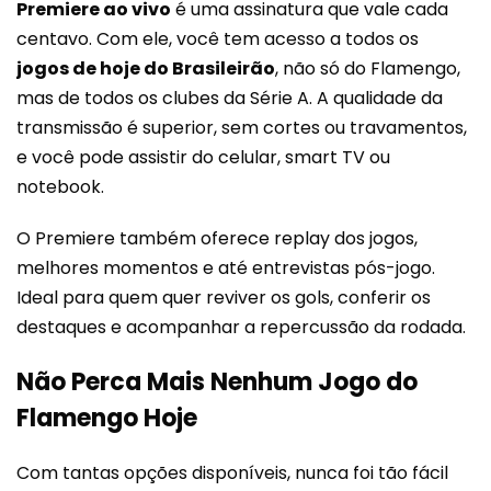
Premiere ao vivo
é uma assinatura que vale cada
centavo. Com ele, você tem acesso a todos os
jogos de hoje do Brasileirão
, não só do Flamengo,
mas de todos os clubes da Série A. A qualidade da
transmissão é superior, sem cortes ou travamentos,
e você pode assistir do celular, smart TV ou
notebook.
O Premiere também oferece replay dos jogos,
melhores momentos e até entrevistas pós-jogo.
Ideal para quem quer reviver os gols, conferir os
destaques e acompanhar a repercussão da rodada.
Não Perca Mais Nenhum Jogo do
Flamengo Hoje
Com tantas opções disponíveis, nunca foi tão fácil