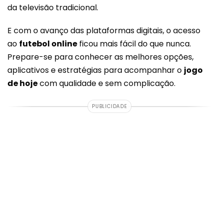
da televisão tradicional.
E com o avanço das plataformas digitais, o acesso
ao
futebol online
ficou mais fácil do que nunca.
Prepare-se para conhecer as melhores opções,
aplicativos e estratégias para acompanhar o
jogo
de hoje
com qualidade e sem complicação.
PUBLICIDADE