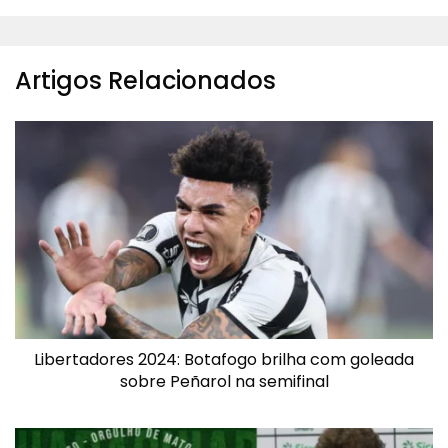
Artigos Relacionados
Libertadores 2024: Botafogo brilha com goleada
sobre Peñarol na semifinal