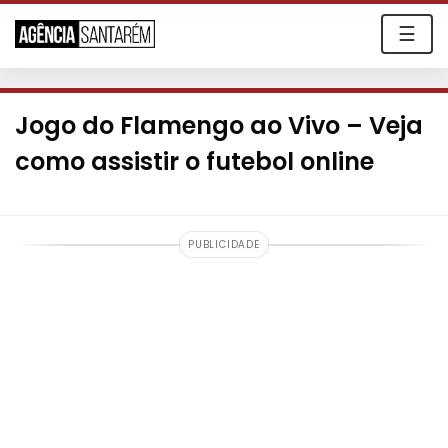
☰
Jogo do Flamengo ao Vivo – Veja
como assistir o futebol online
PUBLICIDADE