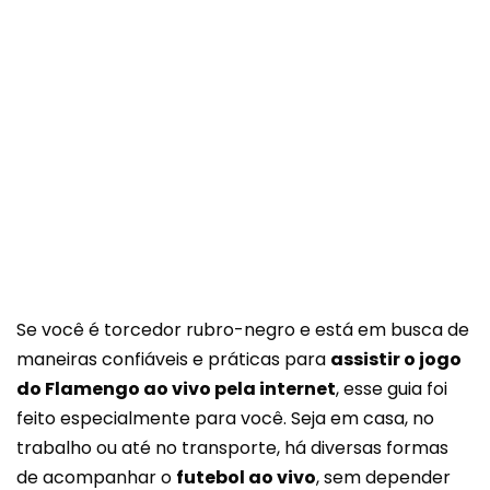
Se você é torcedor rubro-negro e está em busca de
maneiras confiáveis e práticas para
assistir o jogo
do Flamengo ao vivo pela internet
, esse guia foi
feito especialmente para você. Seja em casa, no
trabalho ou até no transporte, há diversas formas
de acompanhar o
futebol ao vivo
, sem depender