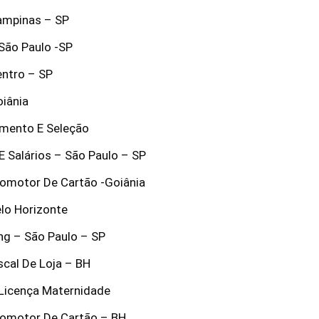
Campinas – SP
 São Paulo -SP
entro – SP
oiânia
amento E Seleção
E Salários – São Paulo – SP
Promotor De Cartão -Goiânia
elo Horizonte
ng – São Paulo – SP
iscal De Loja – BH
 Licença Maternidade
Promotor De Cartão – BH