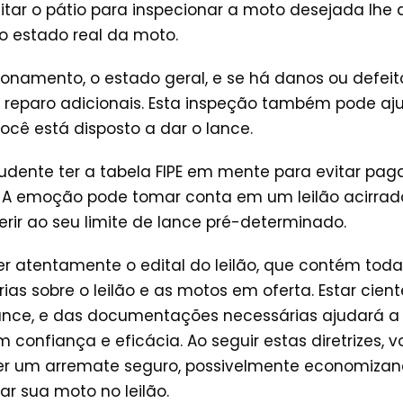
sitar o pátio para inspecionar a moto desejada lhe
 estado real da moto.
uncionamento, o estado geral, e se há danos ou defe
e reparo adicionais. Esta inspeção também pode aj
você está disposto a dar o lance.
rudente ter a tabela FIPE em mente para evitar pag
 A emoção pode tomar conta em um leilão acirrado
rir ao seu limite de lance pré-determinado.
 ler atentamente o edital do leilão, que contém toda
as sobre o leilão e as motos em oferta. Estar cient
ance, e das documentações necessárias ajudará a
m confiança e eficácia. Ao seguir estas diretrizes,
zer um arremate seguro, possivelmente economiza
r sua moto no leilão.