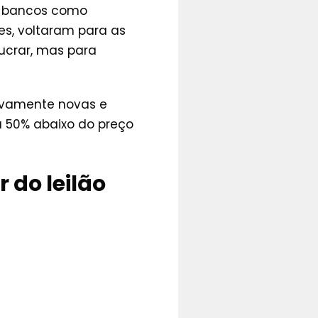
r bancos como
s, voltaram para as
ucrar, mas para
tivamente novas e
a 50% abaixo do preço
 do leilão