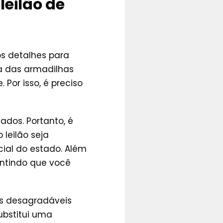
leilão de
s detalhes para
ma das armadilhas
Por isso, é preciso
ados. Portanto, é
leilão seja
cial do estado. Além
rantindo que você
as desagradáveis
ubstitui uma