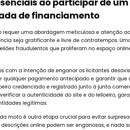
enciais ao participar de um 
ada de financiamento
lão requer uma abordagem meticulosa e atenção ao
ência seja gratificante e livre de contratempos. U
ilões fraudulentos que proliferam no espaço online. 
dos com a intenção de enganar os licitantes desavis
er qualquer pagamento antecipado e garantir que o 
oeiro credenciado e registrado junto à junta comer
verificar a autenticidade do site e do leiloeiro, ga
tidades legítimas.
 da moto é outra etapa crucial para evitar surpres
e descrições online podem ser enganosas, e nada s