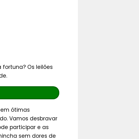
ortuna? Os leilões
de.
o em ótimas
ado. Vamos desbravar
de participar e as
hincha sem dores de