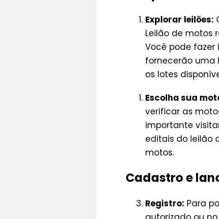
Explorar leilões:
O
Leilão de motos 
Você pode fazer i
fornecerão uma li
os lotes disponíve
Escolha sua mot
verificar as moto
importante visit
editais do leilã
motos.
Cadastro e lan
Registro:
Para pod
autorizado ou no