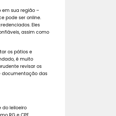
o em sua região –
e pode ser online.
credenciados. Eles
confiáveis, assim como
tar os pátios e
endado, é muito
prudente revisar os
s e documentação das
 do leiloeiro
omo RG e CPF.