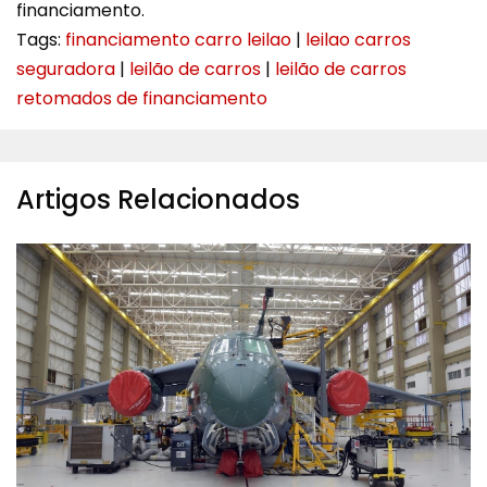
financiamento​​.
Tags:
financiamento carro leilao
|
leilao carros
seguradora
|
leilão de carros
|
leilão de carros
retomados de financiamento
Artigos Relacionados