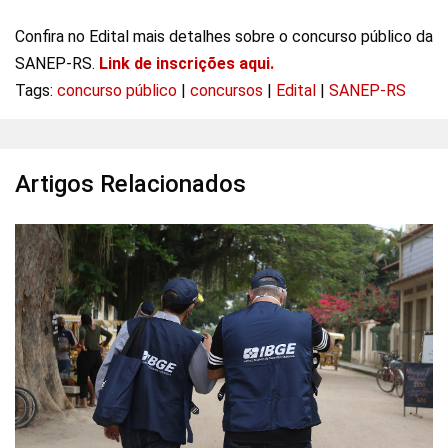
Confira no Edital mais detalhes sobre o concurso público da
SANEP-RS.
Link de inscrições aqui.
Tags:
concurso público
|
concursos
|
Edital
|
SANEP-RS
Artigos Relacionados