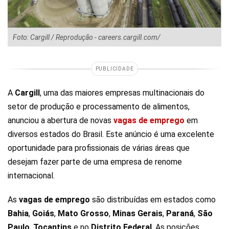
Foto: Cargill / Reprodução - careers.cargill.com/
PUBLICIDADE
A
Cargill
, uma das maiores empresas multinacionais do
setor de produção e processamento de alimentos,
anunciou a abertura de novas
vagas de emprego
em
diversos estados do Brasil. Este anúncio é uma excelente
oportunidade para profissionais de várias áreas que
desejam fazer parte de uma empresa de renome
internacional.
As
vagas
de emprego
são distribuídas em estados como
Bahia
,
Goiás
,
Mato
Grosso
,
Minas
Gerais
,
Paraná
,
São
Paulo
,
Tocantins
e no
Distrito
Federal
. As posições