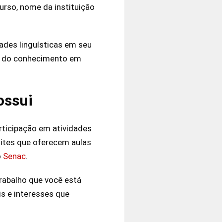
rso, nome da instituição
ades linguísticas em seu
ão do conhecimento em
ossui
rticipação em atividades
 sites que oferecem aulas
o
Senac
.
trabalho que você está
s e interesses que