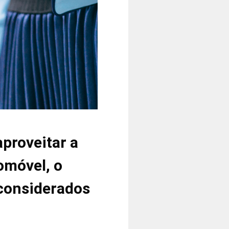
proveitar a
omóvel, o
m considerados