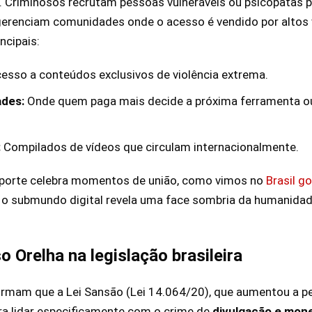
 Criminosos recrutam pessoas vulneráveis ou psicopatas pa
renciam comunidades onde o acesso é vendido por altos 
ncipais:
esso a conteúdos exclusivos de violência extrema.
ades:
Onde quem paga mais decide a próxima ferramenta ou
:
Compilados de vídeos que circulam internacionalmente.
porte celebra momentos de união, como vimos no
Brasil g
, o submundo digital revela uma face sombria da humanida
 Orelha na legislação brasileira
afirmam que a Lei Sansão (Lei 14.064/20), que aumentou a p
ara lidar especificamente com o crime de
divulgação e mone