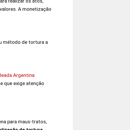
ra realizar os atos,
valores. A monetização
 método de tortura a
oleada Argentina
de que exige atenção
ena para maus-tratos,
tização de tortura