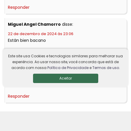
Responder
Miguel Angel Chamorro
disse:
22 de dezembro de 2024 às 23:06
Están bien bacano
Responder
Este site usa Cookies e tecnologias similares para melhorar sua
experiência. Ao usar nosso site, você concorda que está de
acordo com nossa
Política de Privacidade
e
Termos de uso
.
Junior kapiano
disse:
18 de fevereiro de 2025 às 21:08
Aceitar
Solo verde 💚🌳🍏 solo sur
Responder
© Agência Santarém