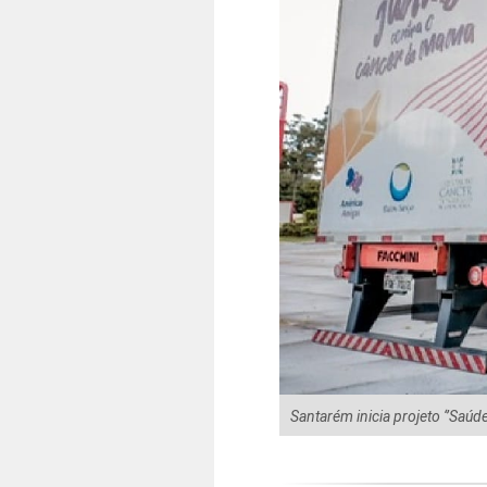
Santarém inicia projeto ‘’Saú