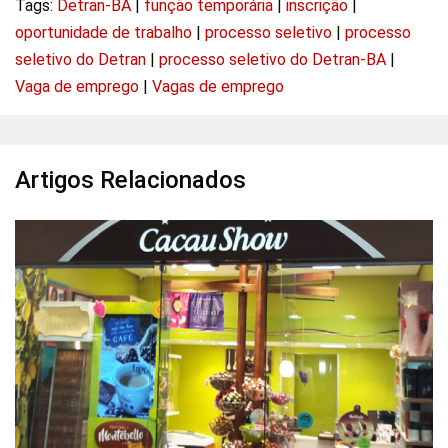
Tags:
Detran-BA
|
função temporária
|
inscrição
|
oportunidade de trabalho
|
processo seletivo
|
processo
seletivo do Detran
|
processo seletivo do Detran-BA
|
Vaga de emprego
|
Vagas de emprego
Artigos Relacionados