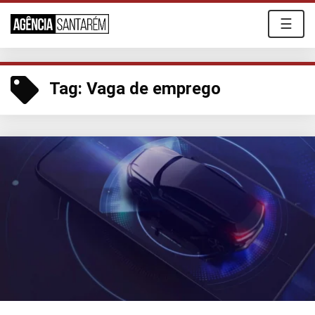
☰
Tag:
Vaga de emprego