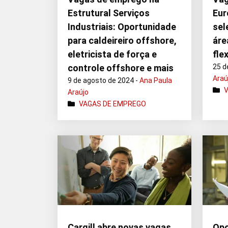
Estrutural Serviços
Eur
Industriais: Oportunidade
sel
para caldeireiro offshore,
áre
eletricista de força e
fle
controle offshore e mais
25 d
Araú
9 de agosto de 2024 -
Ana Paula
Araújo
VAGAS DE EMPREGO
Cargill abre novas vagas
Opo