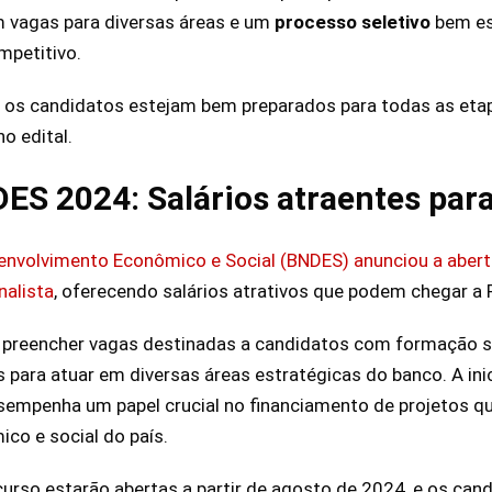
m vagas para diversas áreas e um
processo
seletivo
bem es
mpetitivo.
e os candidatos estejam bem preparados para todas as eta
o edital.
S 2024: Salários atraentes para
envolvimento Econômico e Social (BNDES) anunciou a aber
nalista
, oferecendo salários atrativos que podem chegar a 
é preencher vagas destinadas a candidatos com formação s
 para atuar em diversas áreas estratégicas do banco. A inici
sempenha um papel crucial no financiamento de projetos q
co e social do país.
curso estarão abertas a partir de agosto de 2024, e os can