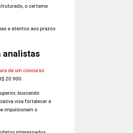
truturado, o certame
pas e atentos aos prazos
 analistas
tura de um concurso
R$ 20.900.
uperior, buscando
ativa visa fortalecer a
ue impulsionam o
didatos interessados