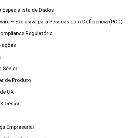
o Especialista de Dados
ware – Exclusiva para Pessoas com Deficiência (PCD)
Compliance Regulatório
e ações
o
o Sênior
er de Produto
 de UX
UX Design
ça Empresarial