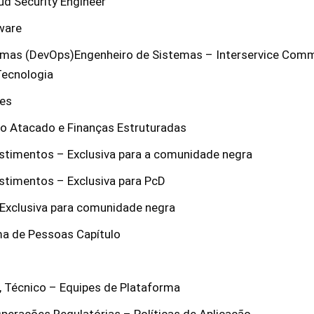
ud Security Engineer
ware
emas (DevOps)Engenheiro de Sistemas – Interservice Com
Tecnologia
des
to Atacado e Finanças Estruturadas
estimentos – Exclusiva para a comunidade negra
estimentos – Exclusiva para PcD
 Exclusiva para comunidade negra
a de Pessoas Capítulo
, Técnico – Equipes de Plataforma
Operações Regulatórias – Políticas de Aplicação