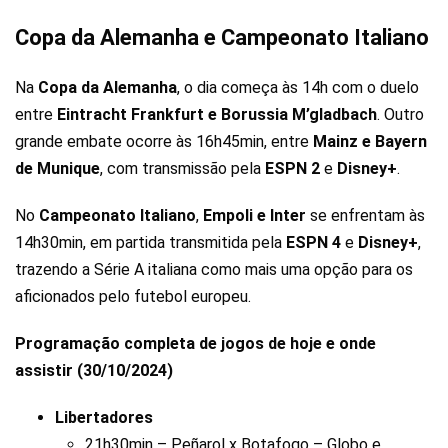
Copa da Alemanha e Campeonato Italiano
Na
Copa da Alemanha
, o dia começa às 14h com o duelo
entre
Eintracht Frankfurt e Borussia M’gladbach
. Outro
grande embate ocorre às 16h45min, entre
Mainz e Bayern
de Munique
, com transmissão pela
ESPN 2
e
Disney+
.
No
Campeonato Italiano
,
Empoli e Inter
se enfrentam às
14h30min, em partida transmitida pela
ESPN 4
e
Disney+
,
trazendo a Série A italiana como mais uma opção para os
aficionados pelo futebol europeu.
Programação completa de jogos de hoje e onde
assistir (30/10/2024)
Libertadores
21h30min – Peñarol x Botafogo – Globo e