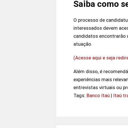
Saiba como se
O processo de candidatur
interessados devem acessa
candidatos encontrarão u
atuação.
(Acesse aqui e seja redi
Além disso, é recomendáv
experiências mais releva
entrevistas virtuais ou p
Tags:
Banco Itaú
|
Itaú t