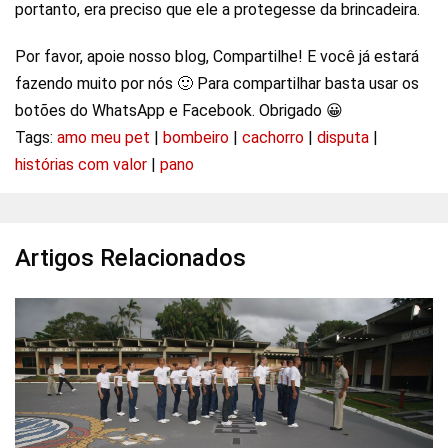
portanto, era preciso que ele a protegesse da brincadeira.
Por favor, apoie nosso blog, Compartilhe! E você já estará
fazendo muito por nós 🙂 Para compartilhar basta usar os
botões do WhatsApp e Facebook. Obrigado 😀
Tags:
amo meu pet
|
bombeiro
|
cachorro
|
disputa
|
histórias com valor
|
pano
Artigos Relacionados