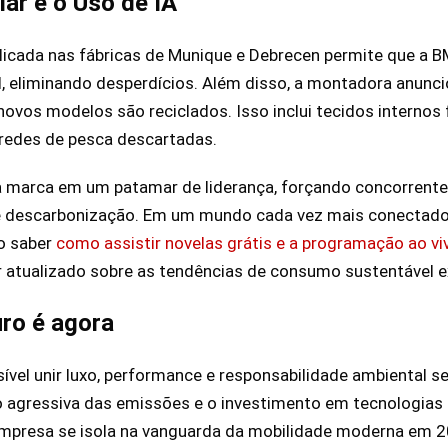
ar e o Uso de IA
l aplicada nas fábricas de Munique e Debrecen permite que 
l, eliminando desperdícios. Além disso, a montadora anunc
novos modelos são reciclados. Isso inclui tecidos internos 
 redes de pesca descartadas.
 marca em um patamar de liderança, forçando concorrente
 descarbonização. Em um mundo cada vez mais conectado
mo saber
como assistir novelas grátis e a programação ao v
 atualizado sobre as tendências de consumo sustentável ex
uro é agora
ível unir luxo, performance e responsabilidade ambiental
agressiva das emissões e o investimento em tecnologias di
 empresa se isola na vanguarda da mobilidade moderna em 