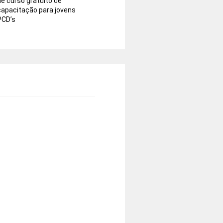
de curso gratuito de
capacitação para jovens
PCD’s