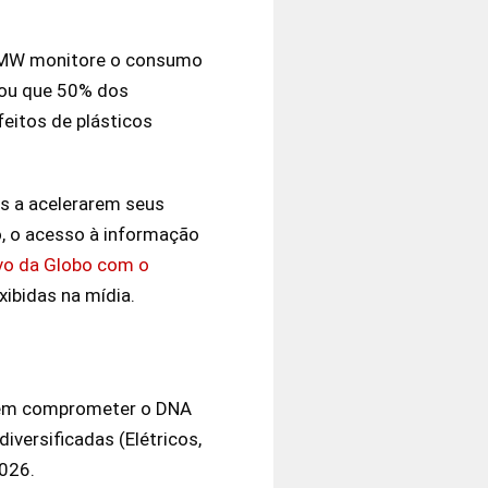
a BMW monitore o consumo
iou que 50% dos
feitos de plásticos
s a acelerarem seus
, o acesso à informação
ivo da Globo com o
ibidas na mídia.
 sem comprometer o DNA
versificadas (Elétricos,
2026.