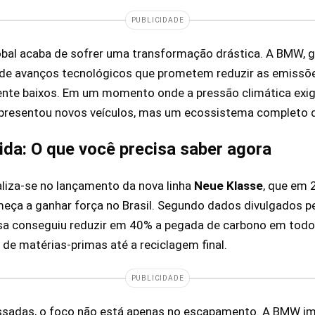
PUBLICIDADE
obal acaba de sofrer uma transformação drástica. A BMW, g
de avanços tecnológicos que prometem reduzir as emissõ
mente baixos. Em um momento onde a pressão climática exig
resentou novos veículos, mas um ecossistema completo d
ida: O que você precisa saber agora
liza-se no lançamento da nova linha
Neue Klasse
, que em 
meça a ganhar força no Brasil. Segundo dados divulgados 
sa conseguiu reduzir em 40% a pegada de carbono em todo 
 de matérias-primas até a reciclagem final.
PUBLICIDADE
ssadas, o foco não está apenas no escapamento. A BMW i