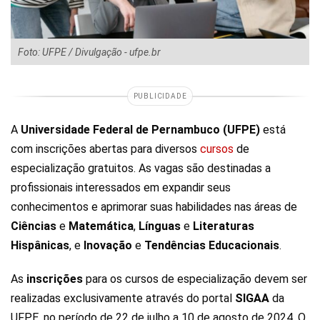
Foto: UFPE / Divulgação - ufpe.br
PUBLICIDADE
A
Universidade Federal de Pernambuco (UFPE)
está
com inscrições abertas para diversos
cursos
de
especialização gratuitos. As vagas são destinadas a
profissionais interessados em expandir seus
conhecimentos e aprimorar suas habilidades nas áreas de
Ciências
e
Matemática
,
Línguas
e
Literaturas
Hispânicas
, e
Inovação
e
Tendências
Educacionais
.
As
inscrições
para os cursos de especialização devem ser
realizadas exclusivamente através do portal
SIGAA
da
UFPE, no período de 22 de julho a 10 de agosto de 2024. O