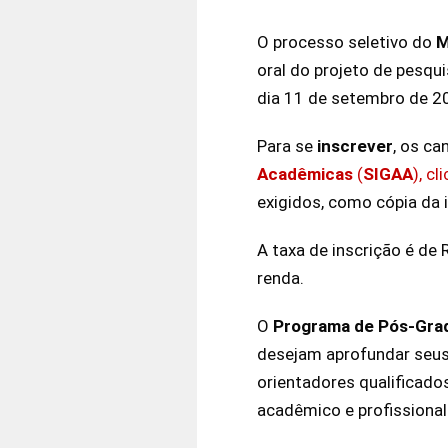
O processo seletivo do
M
oral do projeto de pesquis
dia 11 de setembro de 20
Para se
inscrever
, os c
Acadêmicas
(
SIGAA
), c
exigidos, como cópia da id
A taxa de inscrição é de
renda.
O
Programa de Pós-Gra
desejam aprofundar seus
orientadores qualificad
acadêmico e profissional