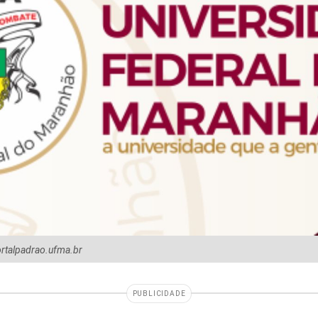
rtalpadrao.ufma.br
PUBLICIDADE