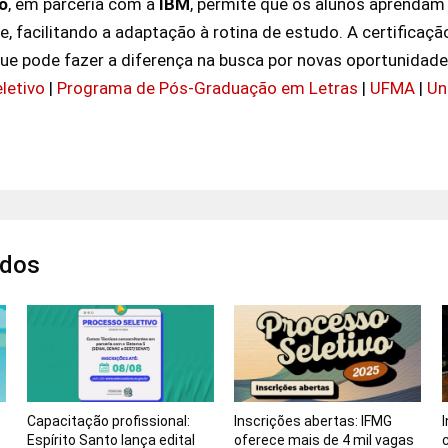
o
, em parceria com a
IBM
, permite que os alunos aprendam 
, facilitando a adaptação à rotina de estudo. A certificaçã
que pode fazer a diferença na busca por novas oportunidade
letivo
|
Programa de Pós-Graduação em Letras
|
UFMA
|
Un
ados
Capacitação profissional:
Inscrições abertas: IFMG
Espírito Santo lança edital
oferece mais de 4 mil vagas