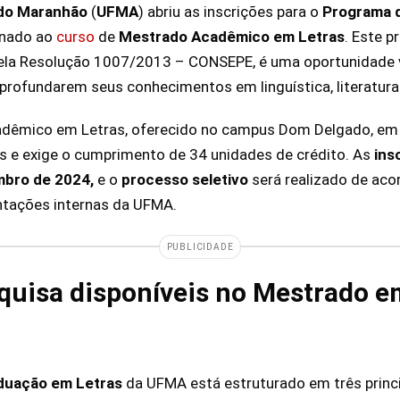
 do Maranhão
(
UFMA
) abriu as inscrições para o
Programa 
inado ao
curso
de
Mestrado Acadêmico em Letras
. Este 
ela Resolução 1007/2013 – CONSEPE, é uma oportunidade 
aprofundarem seus conhecimentos em linguística, literatura 
dêmico em Letras, oferecido no campus Dom Delgado, em 
 e exige o cumprimento de 34 unidades de crédito. As
ins
mbro de 2024,
e o
processo seletivo
será realizado de ac
ntações internas da UFMA.
PUBLICIDADE
quisa disponíveis no Mestrado e
duação em Letras
da UFMA está estruturado em três princi