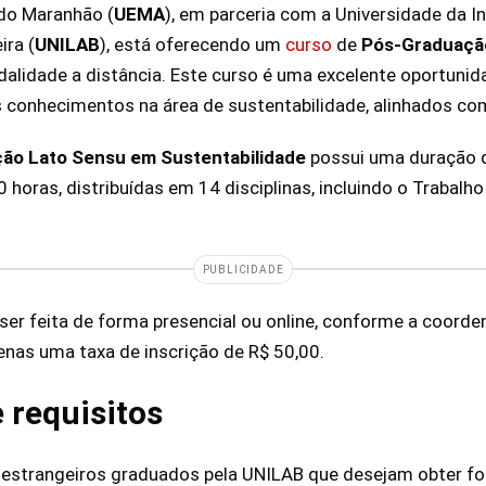
 do Maranhão (
UEMA
), em parceria com a Universidade da I
ira (
UNILAB
), está oferecendo um
curso
de
Pós-Graduaçã
dalidade a distância. Este curso é uma excelente oportuni
 conhecimentos na área de sustentabilidade, alinhados c
ão Lato Sensu em Sustentabilidade
possui uma duração 
0 horas, distribuídas em 14 disciplinas, incluindo o Trabal
PUBLICIDADE
er feita de forma presencial ou online, conforme a coorden
nas uma taxa de inscrição de R$ 50,00.
 requisitos
a estrangeiros graduados pela UNILAB que desejam obter f