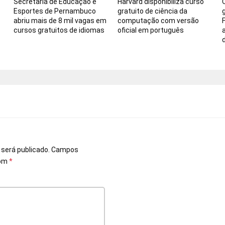
Secretaria de Educação e
Harvard disponibiliza curso
Esportes de Pernambuco
gratuito de ciência da
abriu mais de 8 mil vagas em
computação com versão
cursos gratuitos de idiomas
oficial em português
o
 será publicado.
Campos
com
*