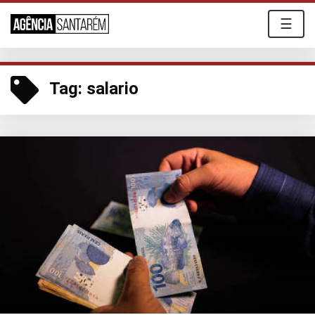
☰
Tag:
salario