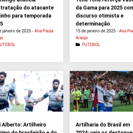
tratação do atacante
da Gama para 2025 co
inho para temporada
discurso otimista e
25
determinação
e janeiro de 2025 -
Ana Paula
15 de janeiro de 2025 -
Ana Pa
jo
Araújo
FUTEBOL
FUTEBOL
i Alberto: Artilheiro
Artilharia do Brasil em
imo do brasileirão e do
2024: veja os destaque