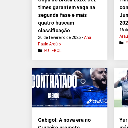
times garantem vaga na
con
segunda fase e mais
Jun
quatro buscam
20
classificação
16 d
Araú
20 de fevereiro de 2025 -
Ana
Paula Araújo
FUTEBOL
Gabigol: A nova era no
Yur
Cruzeiro promete
máx