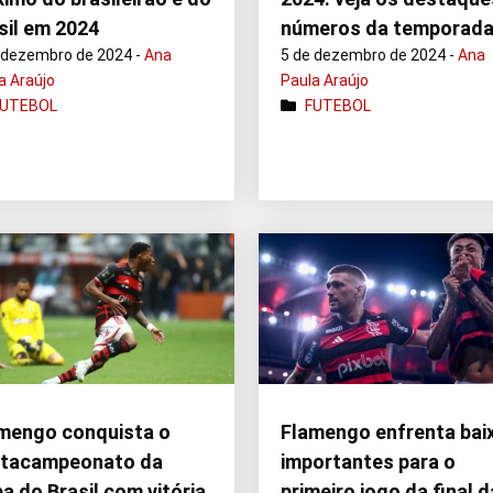
sil em 2024
números da temporad
 dezembro de 2024 -
Ana
5 de dezembro de 2024 -
Ana
a Araújo
Paula Araújo
FUTEBOL
FUTEBOL
mengo conquista o
Flamengo enfrenta bai
ntacampeonato da
importantes para o
a do Brasil com vitória
primeiro jogo da final d