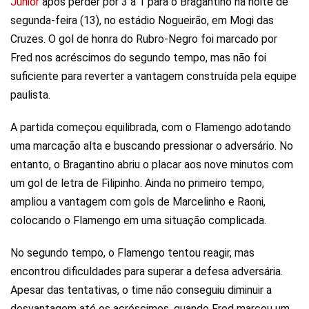
Júnior
após perder por 3 a 1 para o Bragantino na noite de
segunda-feira (13), no estádio Nogueirão, em Mogi das
Cruzes. O gol de honra do Rubro-Negro foi marcado por
Fred nos acréscimos do segundo tempo, mas não foi
suficiente para reverter a vantagem construída pela equipe
paulista.
A partida começou equilibrada, com o Flamengo adotando
uma marcação alta e buscando pressionar o adversário. No
entanto, o Bragantino abriu o placar aos nove minutos com
um gol de letra de Filipinho. Ainda no primeiro tempo,
ampliou a vantagem com gols de Marcelinho e Raoni,
colocando o Flamengo em uma situação complicada.
No segundo tempo, o Flamengo tentou reagir, mas
encontrou dificuldades para superar a defesa adversária.
Apesar das tentativas, o time não conseguiu diminuir a
desvantagem até os acréscimos, quando Fred marcou um