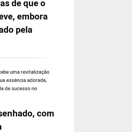
vas de que o
reve, embora
ado pela
ecebe uma revitalização
ua essência adorada,
da de sucesso no
esenhado, com
a