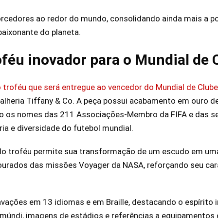
torcedores ao redor do mundo, consolidando ainda mais a p
paixonante do planeta.
roféu inovador para o Mundial de
 troféu que será entregue ao vencedor do Mundial de Club
lheria Tiffany & Co. A peça possui acabamento em ouro de
indo os nomes das 211 Associações-Membro da FIFA e das s
ria e diversidade do futebol mundial.
do troféu permite sua transformação de um escudo em uma 
urados das missões Voyager da NASA, reforçando seu carát
avações em 13 idiomas e em Braille, destacando o espírito i
ndi, imagens de estádios e referências a equipamentos 