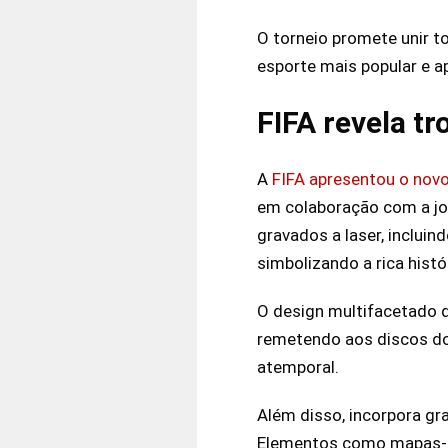
O torneio promete unir 
esporte mais popular e a
FIFA revela t
A
FIFA apresentou o novo
em colaboração com a joa
gravados a laser, inclu
simbolizando a rica histó
O design multifacetado 
remetendo aos discos do
atemporal.
Além disso, incorpora gr
Elementos como mapas-mú