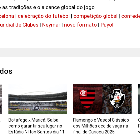
 as tradições e o alcance global do jogo.
celona
|
celebração do futebol
|
competição global
|
confede
undial de Clubes
|
Neymar
|
novo formato
|
Puyol
ados
a
Botafogo x Maricá: Saiba
Flamengo e Vasco! Clássico
como garantir seu lugar no
dos Milhões decide vaga na
Estádio Nilton Santos dia 11
final do Carioca 2025
v