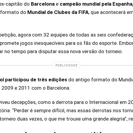
 ex-capitão do
Barcelona
e
campeão mundial pela Espanha
 formato do
Mundial de Clubes da FIFA
, que acontecerá e
petição, agora com 32 equipes de todas as seis confederaç
 promete jogos inesquecíveis para os fãs do esporte. Embo
tar no tempo para disputar essa nova versão do torneio.
PUBLICIDADE
ol participou de três edições
do antigo formato do Mundia
m 2009 e 2011 com o Barcelona.
viveu decepções, como a derrota para o Internacional em 
ória. “Perder é sempre difícil, mas essas derrotas nos tor
 torneio duas vezes, o que me trouxe uma grande alegria”, r