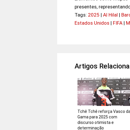
presentes, representando
Tags:
2025
|
Al Hilal
|
Bar
Estados Unidos
|
FIFA
|
M
Artigos Relacion
Tchê Tchê reforça Vasco d
Gama para 2025 com
discurso otimista e
determinação