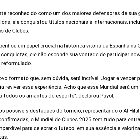
te reconhecido como um dos maiores defensores de sua 
lona, ele conquistou títulos nacionais e internacionais, incl
s de Clubes.
enhou um papel crucial na histórica vitória da Espanha n
conquistas, ele não esconde sua vontade de participar no
 reformulado.
o formato que, sem dúvida, será incrível. Jogar e vencer 
aria reviver essa experiência. Acho que esse Mundial será u
 todos os amantes do esporte”, declarou Puyol.
ossíveis destaques do torneio, representando o Al Hilal 
confirmadas, o Mundial de Clubes 2025 tem tudo para entrar 
perdível para celebrar o futebol em sua essência e valoriz
tas.