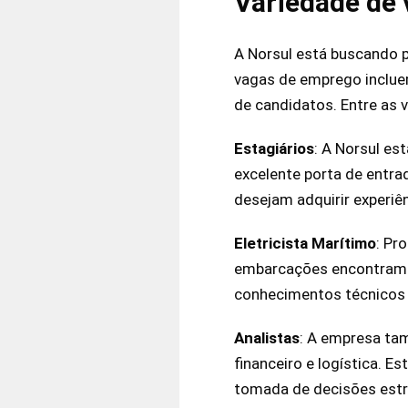
Variedade de 
A Norsul está buscando p
vagas de emprego inclu
de candidatos. Entre as 
Estagiários
: A Norsul es
excelente porta de entra
desejam adquirir experiên
Eletricista
Marítimo
: Pr
embarcações encontram n
conhecimentos técnicos e
Analistas
: A empresa tam
financeiro e logística. 
tomada de decisões estr