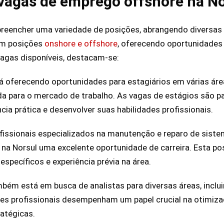
vagas de emprego offshore na No
reencher uma variedade de posições, abrangendo diversas 
em posições
onshore e offshore
, oferecendo oportunidades
vagas disponíveis, destacam-se:
tá oferecendo oportunidades para estagiários em várias ár
da para o mercado de trabalho. As vagas de estágios são p
cia prática e desenvolver suas habilidades profissionais.
ofissionais especializados na manutenção e reparo de sist
a Norsul uma excelente oportunidade de carreira. Esta po
specíficos e experiência prévia na área.
bém está em busca de analistas para diversas áreas, inclui
Estes profissionais desempenham um papel crucial na otimiz
atégicas.