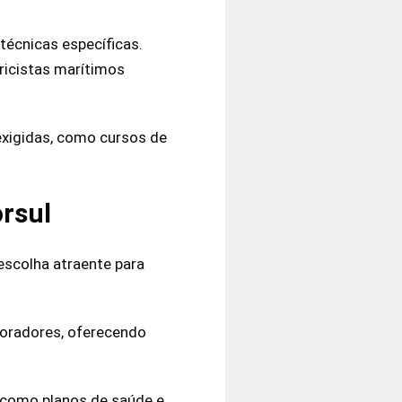
 técnicas específicas.
ricistas marítimos
exigidas, como cursos de
orsul
escolha atraente para
boradores, oferecendo
, como planos de saúde e