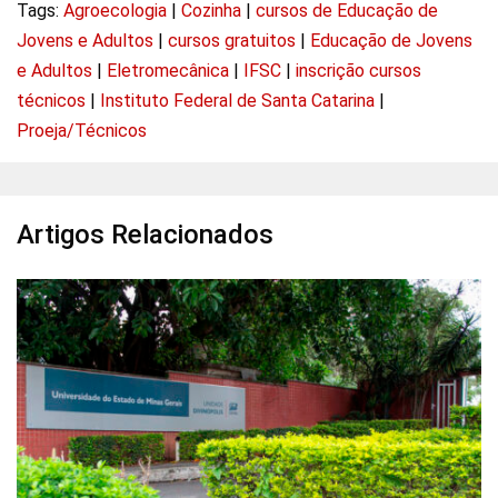
Tags:
Agroecologia
|
Cozinha
|
cursos de Educação de
Jovens e Adultos
|
cursos gratuitos
|
Educação de Jovens
e Adultos
|
Eletromecânica
|
IFSC
|
inscrição cursos
técnicos
|
Instituto Federal de Santa Catarina
|
Proeja/Técnicos
Artigos Relacionados