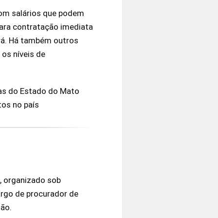
com salários que podem
para contratação imediata
ará. Há também outros
os níveis de
tas do Estado do Mato
tos no país
, organizado sob
argo de procurador de
gão.