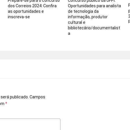
Prepare-se para o concurso
Concurso público da UFPI:
dos Correios 2024: Confira
Oportunidades para analista
as oportunidades e
de tecnologia da
inscreva-se
informação, produtor
cultural e
bibliotecário/documentalist
a
o
 será publicado.
Campos
com
*