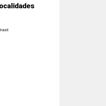
localidades
asil: