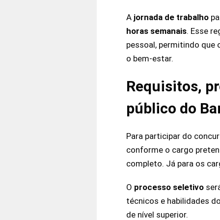
A
jornada
de
trabalho
pa
horas
semanais
. Esse re
pessoal, permitindo que
o bem-estar.
Requisitos, p
público do B
Para participar do concu
conforme o cargo pretend
completo. Já para os carg
O
processo
seletivo
será
técnicos e habilidades d
de nível superior.