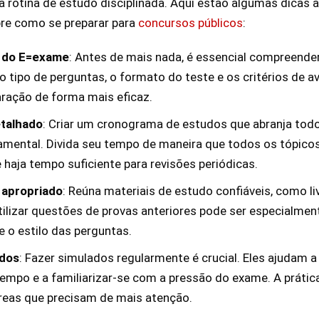
a rotina de estudo disciplinada. Aqui estão algumas dicas 
bre como se preparar para
concursos públicos
:
 do E=exame
: Antes de mais nada, é essencial compreender
o tipo de perguntas, o formato do teste e os critérios de av
aração de forma mais eficaz.
etalhado
: Criar um cronograma de estudos que abranja tod
amental. Divida seu tempo de maneira que todos os tópico
haja tempo suficiente para revisões periódicas.
 apropriado
: Reúna materiais de estudo confiáveis, como li
Utilizar questões de provas anteriores pode ser especialment
 e o estilo das perguntas.
ados
: Fazer simulados regularmente é crucial. Eles ajudam a
empo e a familiarizar-se com a pressão do exame. A práti
 áreas que precisam de mais atenção.