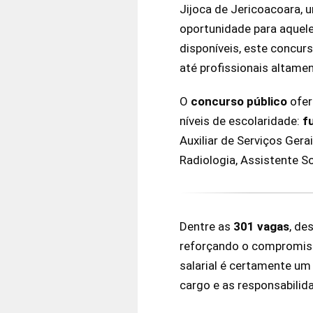
Jijoca de Jericoacoara, 
oportunidade para aquel
disponíveis, este concur
até profissionais altamen
O
concurso público
ofer
níveis de escolaridade:
f
Auxiliar de Serviços Gera
Radiologia, Assistente So
Dentre as
301
vagas
, de
reforçando o compromisso
salarial é certamente um
cargo e as responsabilid