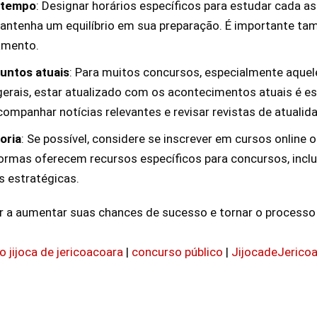
 tempo
: Designar horários específicos para estudar cada a
mantenha um equilíbrio em sua preparação. É importante t
amento.
untos atuais
: Para muitos concursos, especialmente aque
rais, estar atualizado com os acontecimentos atuais é esse
 acompanhar notícias relevantes e revisar revistas de atualid
oria
: Se possível, considere se inscrever em cursos online 
formas oferecem recursos específicos para concursos, incl
s estratégicas.
r a aumentar suas chances de sucesso e tornar o processo
 jijoca de jericoacoara
|
concurso público
|
JijocadeJerico