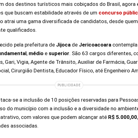
um dos destinos turísticos mais cobiçados do Brasil, agora
es que buscam estabilidade através de um
concurso públi
so atrai uma gama diversificada de candidatos, desde que
te qualificados.
ecido pela prefeitura de
Jijoca
de
Jericoacoara
contempla 
undamental
,
médio
e
superior
. São 63 cargos diferentes, 
is, Gari, Vigia, Agente de Trânsito, Auxiliar de Farmácia, Gu
cial, Cirurgião Dentista, Educador Físico, até Engenheiro Am
PUBLICIDADE
staca-se a inclusão de 10 posições reservadas para Pessoa
 do município com a inclusão e a diversidade no ambiente 
 atrativo, com valores que podem alcançar até
R$
5.000,00
ades associadas.