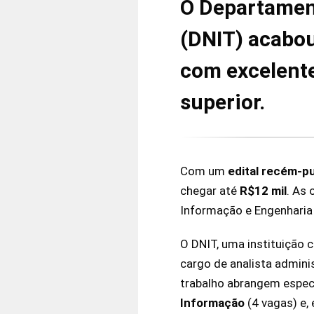
O Departament
(DNIT) acabou
com excelente
superior.
Com um
edital recém-p
chegar até
R$12 mil
. As 
Informação e Engenharia Ci
O DNIT, uma instituição c
cargo de analista adminis
trabalho abrangem espe
Informação
(4 vagas) e, 