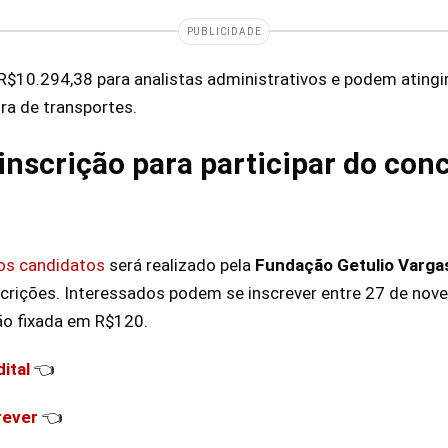
PUBLICIDADE
 R$10.294,38 para analistas administrativos e podem atingi
ra de transportes.
inscrição para participar do con
os candidatos
será realizado pela
Fundação Getulio Varga
scrições. Interessados podem se inscrever entre 27 de no
ão fixada em R$120.
ital
👈
rever
👈