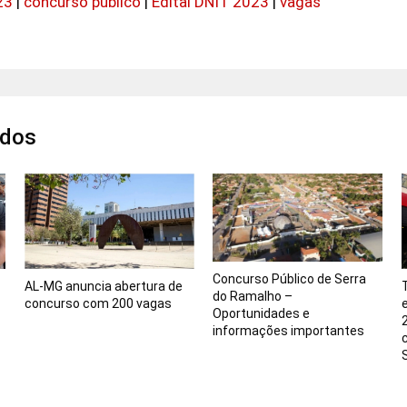
23
|
concurso público
|
Edital DNIT 2023
|
vagas
ados
Concurso Público de Serra
AL-MG anuncia abertura de
do Ramalho –
concurso com 200 vagas
Oportunidades e
informações importantes