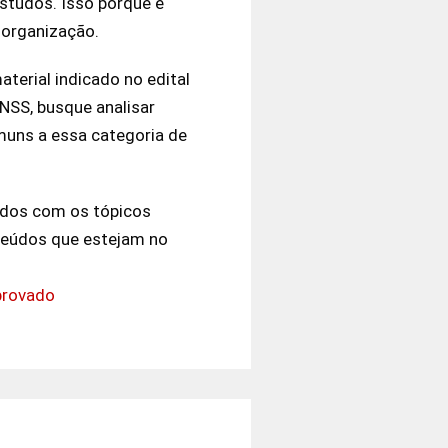
studos. Isso porque é
a organização.
terial indicado no edital
NSS, busque analisar
muns a essa categoria de
udos com os tópicos
nteúdos que estejam no
provado