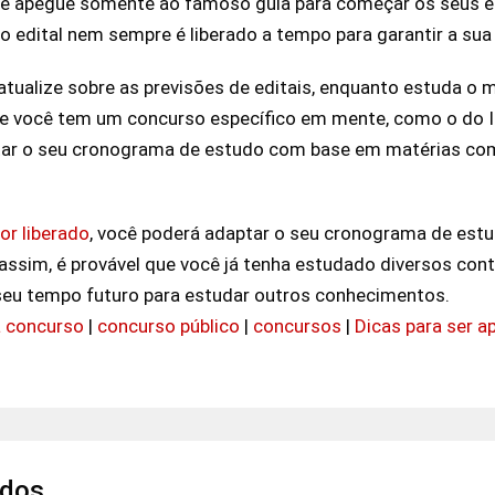
 se apegue somente ao famoso guia para começar os seus e
 o edital nem sempre é liberado a tempo para garantir a su
tualize sobre as previsões de editais, enquanto estuda o ma
 se você tem um concurso específico em mente, como o do I
ntar o seu cronograma de estudo com base em matérias co
for liberado
, você poderá adaptar o seu cronograma de est
 assim, é provável que você já tenha estudado diversos co
 seu tempo futuro para estudar outros conhecimentos.
 concurso
|
concurso público
|
concursos
|
Dicas para ser a
ados