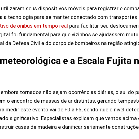
utilizaram seus dispositivos móveis para registrar e compa
iza a tecnologia para se manter conectado com transportes d
ativo de ônibus em tempo real
para facilitar seu deslocame
igital foi fundamental para que vizinhos se ajudassem mu
l da Defesa Civil e do corpo de bombeiros na região atingi
 meteorológica e a Escala Fujita 
embora tornados não sejam ocorrências diárias, o sul do p
em o encontro de massas de ar distintas, gerando tempesta
ara medir este evento vai de F0 a F5, sendo que o nível de
erado significativo. Especialistas explicam que ventos aci
estruir casas de madeira e danificar seriamente construções