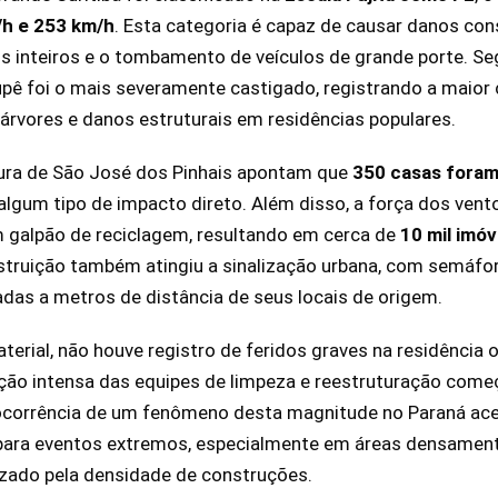
h e 253 km/h
. Esta categoria é capaz de causar danos con
s inteiros e o tombamento de veículos de grande porte. S
upê foi o mais severamente castigado, registrando a maior
árvores e danos estruturais em residências populares.
tura de São José dos Pinhais apontam que
350 casas foram
algum tipo de impacto direto. Além disso, a força dos vent
m galpão de reciclagem, resultando em cerca de
10 mil imóv
struição também atingiu a sinalização urbana, com semáfo
das a metros de distância de seus locais de origem.
erial, não houve registro de feridos graves na residência 
ção intensa das equipes de limpeza e reestruturação com
ocorrência de um fenômeno desta magnitude no Paraná ac
para eventos extremos, especialmente em áreas densament
izado pela densidade de construções.