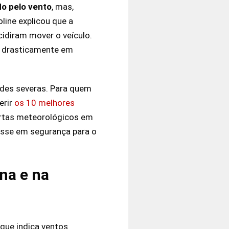
do pelo vento
, mas,
line explicou que a
cidiram mover o veículo.
o drasticamente em
ades severas. Para quem
erir
os 10 melhores
lertas meteorológicos em
tasse em segurança para o
na e na
o que indica ventos