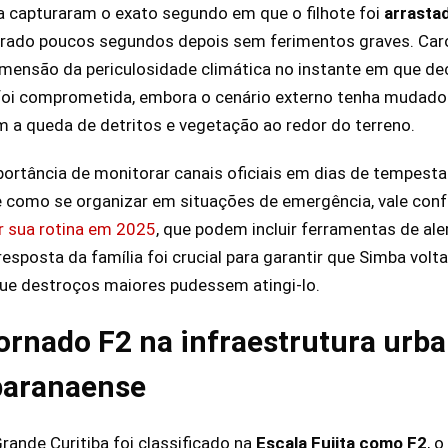
 capturaram o exato segundo em que o filhote foi
arrasta
perado poucos segundos depois sem ferimentos graves. Caro
 dimensão da periculosidade climática no instante em que de
 foi comprometida, embora o cenário externo tenha mudad
 a queda de detritos e vegetação ao redor do terreno.
portância de monitorar canais oficiais em dias de tempest
 como se organizar em situações de emergência, vale conf
ar sua rotina em 2025
, que podem incluir ferramentas de a
resposta da família foi crucial para garantir que Simba vol
que destroços maiores pudessem atingi-lo.
ornado F2 na infraestrutura urba
paranaense
rande Curitiba foi classificado na
Escala Fujita como F2
, 