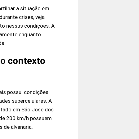
rtilhar a situação em
urante crises, veja
nto nessas condições. A
tuamente enquanto
da.
no contexto
aís possui condições
des supercelulares. A
tectado em São José dos
ma de 200 km/h possuem
 de alvenaria.