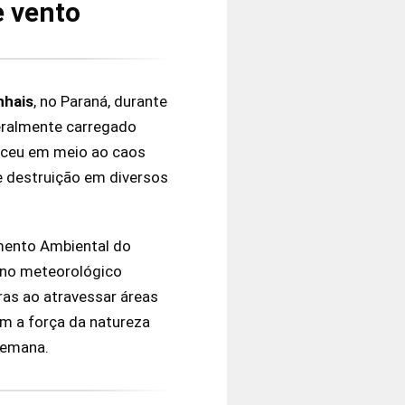
e vento
nhais
, no Paraná, durante
iteralmente carregado
eceu em meio ao caos
e destruição em diversos
mento Ambiental do
eno meteorológico
ras ao atravessar áreas
am a força da natureza
semana.