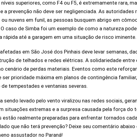
e níveis superiores, como F4 ou F5, é extremamente rara, m
e a prevenção não deve ser negligenciada. As autoridades
es ou nuvens em funil, as pessoas busquem abrigo em cômod
o. O caso de Simba foi um exemplo de como a natureza pode 
 rápida até a garagem em uma situação de risco iminente.
 afetadas em São José dos Pinhais deve levar semanas, dad
rução de telhados e redes elétricas. A solidariedade entr
ao cenário de perdas materiais. Eventos como este reforç
ser prioridade máxima em planos de contingência familiar
e de tempestades e ventanias severas.
 sendo levado pelo vento viralizou nas redes sociais, ger
m situações extremas e a surpresa causada pela força do t
as estão realmente preparadas para enfrentar tornados cad
lado que não terá prevenção? Deixe seu comentário abaixo 
meno assustador no Paraná!