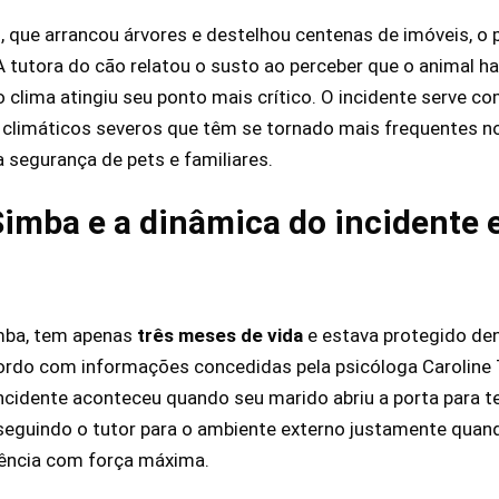
, que arrancou árvores e destelhou centenas de imóveis, o 
 tutora do cão relatou o susto ao perceber que o animal ha
lima atingiu seu ponto mais crítico. O incidente serve co
limáticos severos que têm se tornado mais frequentes no s
segurança de pets e familiares.
Simba e a dinâmica do incidente
mba, tem apenas
três meses de vida
e estava protegido d
ordo com informações concedidas pela psicóloga Caroline 
incidente aconteceu quando seu marido abriu a porta para t
eguindo o tutor para o ambiente externo justamente quan
idência com força máxima.