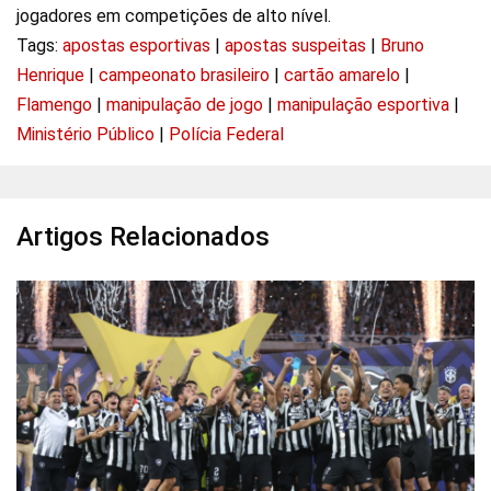
jogadores em competições de alto nível.
Tags:
apostas esportivas
|
apostas suspeitas
|
Bruno
Henrique
|
campeonato brasileiro
|
cartão amarelo
|
Flamengo
|
manipulação de jogo
|
manipulação esportiva
|
Ministério Público
|
Polícia Federal
Artigos Relacionados