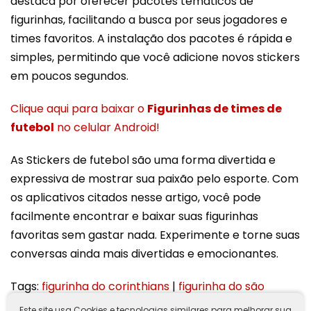
destaca por oferecer pacotes temáticos de
figurinhas, facilitando a busca por seus jogadores e
times favoritos. A instalação dos pacotes é rápida e
simples, permitindo que você adicione novos stickers
em poucos segundos.
Clique aqui para baixar o
Figurinhas de times de
futebol
no celular Android!
As Stickers de futebol são uma forma divertida e
expressiva de mostrar sua paixão pelo esporte. Com
os aplicativos citados nesse artigo, você pode
facilmente encontrar e baixar suas figurinhas
favoritas sem gastar nada. Experimente e torne suas
conversas ainda mais divertidas e emocionantes.
Tags:
figurinha do corinthians
|
figurinha do são
paulo
|
figurinhas do flamengo
|
Futebol ao
Este site usa Cookies e tecnologias similares para melhorar sua