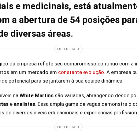
iais e medicinais, está atualmen
om a abertura de 54 posições par
de diversas áreas.
PUBLICIDADE
ico da empresa reflete seu compromisso contínuo com a i
entos em um mercado em
constante evolução
. A empresa b
e potencial para se juntarem à sua equipe dinâmica.
íveis na
White Martins
são variadas, abrangendo desde po
stas
e
analistas
. Essa ampla gama de vagas demonstra o 
s de diversos níveis educacionais e experiências profission
PUBLICIDADE