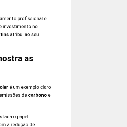
imento profissional e
te investimento no
tins
atribui ao seu
mostra as
olar
é um exemplo claro
emissões de
carbono
e
estaca o papel
om a redução de