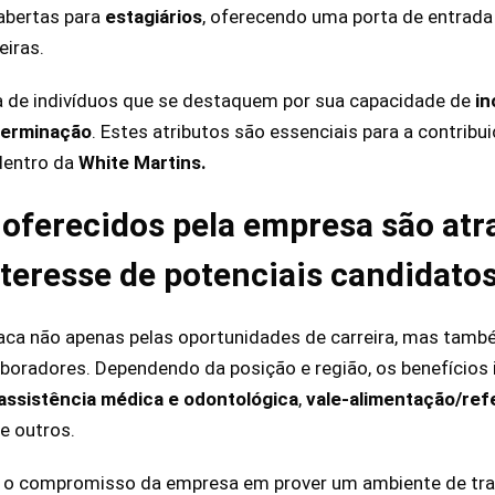
abertas para
estagiários
, oferecendo uma porta de entrada 
eiras.
a de indivíduos que se destaquem por sua capacidade de
in
terminação
. Estes atributos são essenciais para a contrib
dentro da
White Martins.
 oferecidos pela empresa são at
nteresse de potenciais candidato
ca não apenas pelas oportunidades de carreira, mas tamb
boradores. Dependendo da posição e região, os benefícios
assistência médica e odontológica
,
vale-alimentação/ref
re outros.
 o compromisso da empresa em prover um ambiente de tra