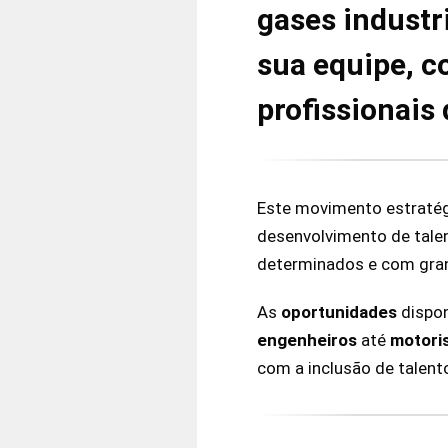
gases industr
sua equipe, c
profissionais 
Este movimento estratég
desenvolvimento de tal
determinados e com grand
As
oportunidades
dispon
engenheiros
até
motori
com a inclusão de talento