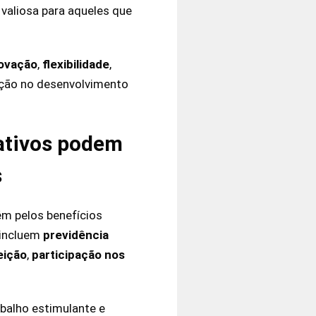
valiosa para aqueles que
ovação
,
flexibilidade
,
uição no desenvolvimento
rativos podem
s
ém pelos benefícios
 incluem
previdência
eição
,
participação nos
balho estimulante e