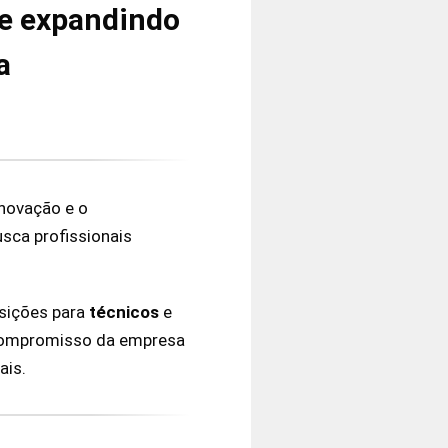
te expandindo
a
novação e o
usca profissionais
sições para
técnicos
e
compromisso da empresa
ais.