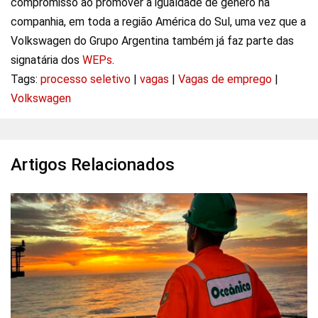
compromisso ao promover a igualdade de gênero na
companhia, em toda a região América do Sul, uma vez que a
Volkswagen do Grupo Argentina também já faz parte das
signatária dos
WEPs
.
Tags:
processo seletivo
|
vagas
|
Vagas de emprego
|
Volkswagen
Artigos Relacionados